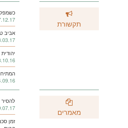
כשמפקד
7.12.17
תקשורת
אביב ט
3.03.17
יהודית 
3.10.16
המתיחו
4.09.16
להסיר א
9.07.17
מאמרים
זמן סכנ
הבית