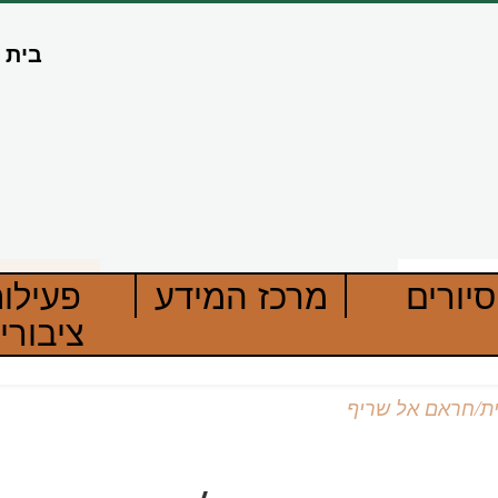
בית
סיורים
מרכז המידע
פעילו
ציבורי
ית/חראם אל שריף