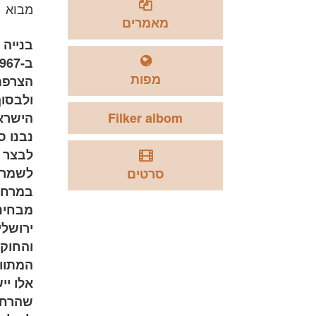
מבוא
מאמרים
בנייה 
מפות
הצרפתי
ולבסוף
Filker albom
הישראל
נבנו ס
לבצר ו
לשמר ר
סרטים
מבחינת
ירושלי
והחוק 
המתווה
אלו יי
שהרחבה