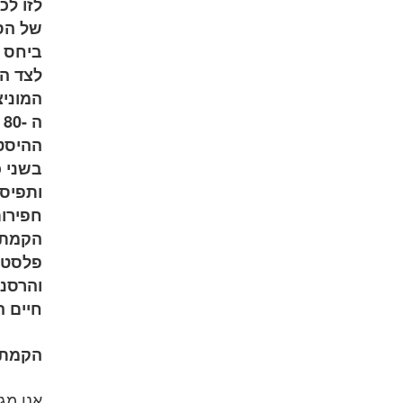
לזו לכ
של הסד
ביחס 
לצד ה
המוניצ
ה
ההיסטו
בשני כ
ותפיסת
חפירות
הקמתם 
פלסטינ
והרסני
חיים ה
הקמת 
אנו מג