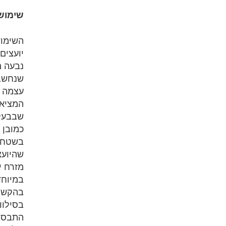
שימוש 
השימוש
יועצים
שנחשבו
עצמה א
שבבעלו
כמובן 
בשטח ש
שהיועצ
מזרח י
במיוחד
בהקשר 
בסילוו
התבססה