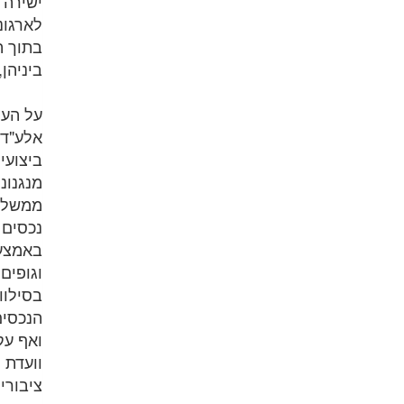
ישירה 
לארגונ
בתוך ה
ביניהן
על העמ
אלע"ד 
ביצועי
מנגנונ
ממשלתי
נכסים 
באמצעו
וגופים
בסילוו
הנכסים
ואף עק
וועדת 
ציבורי 