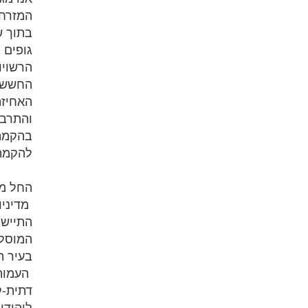
המזרחי
בתוך ש
גופים 
הרשויו
החשש מ
האחיזה
והתרבו
בהקמת 
להקמת 
החל מא
מדיניו
התיישב
המוסלמ
בעיר ה
העמותו
דתית-ל
ליהודי