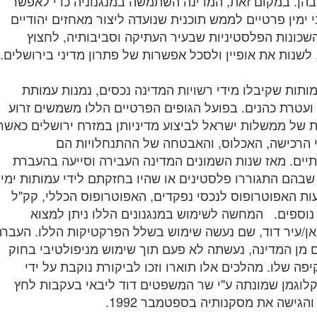
בהן. במקום זאת, המדינה השתמשה במנגנוניה כדי לאפשר
י ימין פרטיים לממש תוכנית שנועדה ליצור מאחזים יהודיים
שכונות הפלסטיניות שבעיר העתיקה וסביבותיה, לחצוץ
, לשנות את אופיין ולסכל אפשרות של פתרון מדיני בירושלים.
ותות שקיבלו מידי רשויות המדינה נכסים, נמנות עמותת
ועטרת כהנים. בפועל הגופים הפרטיים הללו משמשים זרוע
ת של ממשלות ישראל לביצוע מדיניותן במזרח ירושלים כאשר
י הרכישה, האכלוס, והאבטחה של ההתנחלויות הם
ים. מאז שנות השמונים המדינה העבירה וסייעה בהעברת
שבהם התגוררו פלסטינים או שהיו בחזקתם לידי עמותות ימין
ת האפוטרופוס לנכסי נפקדים, האפוטרופוס הכללי, קק"ל
 נוספים. המחשה לשימוש במנגנונים הללו ניתן למצוא
אן/עיר דוד, שם נעשה שימוש בשלל הפרקטיקות הללו. העברת
 מן המדינה, נעשתה לא פעם תוך שימוש מניפולטיבי בחוק
יפה שלו. מהלכים אלו תוארו וזכו לביקורת נוקבת על ידי
קלוגמן שמונתה ע"י שר המשפטים דוד ליבאי בעקבות לחץ
והגישה את מסקנותיה בספטמבר 1992.