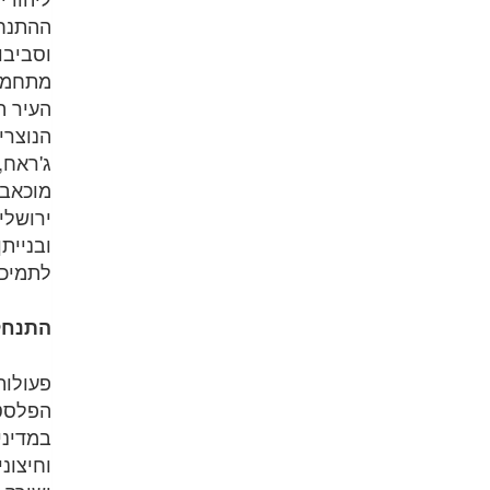
ההתנחל
וסביבו
מתחמים
העיר ה
הנוצרי
ג'ראח,
ובניית
לתמיכת
התנחלו
פעולות
הפלסטי
במדיני
וחיצונ