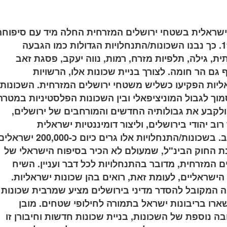
ישראלית בשטחי ירושלים המזרחית החלה מיד עם סיפוחה
ב-1967. כך נבנו השכונות/התנחלויות הגדולות כמו הגבעה
ת, גילה, תלפיות מזרח, רמות, נווה יעקב, פסגת זאב
 גם הר חומה. לצורך בניית שכונות אלו, הרשויות
יות הפקיעו כשליש משטחי ירושלים המזרחית. השכונות
מוך לגבול המוניציפאלי ובין השכונות הפלסטיניות במטרה
לקבע את גבולותיה החדשים והמורחבים של ירושלים,
וב יהודי בירושלים, וליצור דומיננטיות ישראלית
במרחב. בשכונות/התנחלויות אלו גרים כיום כ-200,000 יש
 החוק הבינ"ל, שמעולם לא הכיר בסיפוח הישראלי של
ם המזרחית, מדובר בהתנחלויות לכל דבר ועניין. השיח
הישראליים, לעומת זאת, רואים בהן שכונות ישראליות.
 המקובל להסדר מדיני בירושלים מציע שמרבית שכונות
שארו בריבונות ישראל בתמורה לחילופי שטחים. מובן
 נוספת של השכונות, בניית שכונות חדשות וחיבורן זו