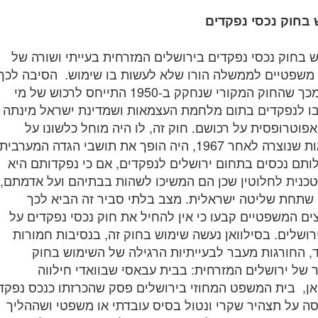
בחוק נכסי נפקדים
 בחוק נכסי נפקדים בירושלים המזרחית בעייתי ושורה של
 משפטיים לממשלה הורו שלא לעשות בו שימוש. הסיבה לכך
נבעה מכך שהחוק המקורי שנחקק ב-1950 התייחס לרכוש של מי
 לנפקדים בתום מלחמת העצמאות ושמדינת ישראל מינתה
פוטרופסית על רכושם. חוק זה, לו היה מוחל כלשונו על
המציאות שנוצרה לאחר 1967, היה הופך את תושבי הגדה המערבית
תם נכסים בתחום ירושלים לנפקדים, אם כי נפקדותם היא
טכנית לחלוטין שכן הם המשיכו לשהות בבתיהם ועל אדמתם,
תחת שליטה ישראלית. מצב בלתי סביר זה הביא לכך
ים המשפטיים קבעו כי אין להחיל את חוק נכסי נפקדים על
רושלים. בסילוואן נעשה שימוש בחוק זה, בנסיבות חמורות
, החורגות מעבר לבעייתיות הרגילה של השימוש בחוק
של ירושלים המזרחית: בבית עבאסי שבוואדי חילווה
אן, בית המשפט המחוזי בירושלים פסק שהכרזתו כנכס נפקד
 על תצהיר שקרי ונטול בסיס עובדתי או משפטי ושההליך