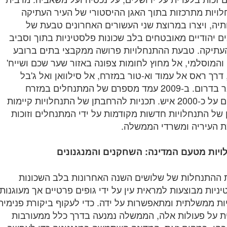
ויות מתרכזות בתוך האגן ההיסטורי של העיר העתיקה
תיה, ויצרו במרוצת שני העשורים האחרונים טבעת של
 יהודיים מאובטחים בלב שכונות פלסטיניות בתוך וסביב
עתיקה. טבעת ההתנחלויות פרושה ממקבצי בתים ברובע
 והמוסלמי, אל מחוץ לחומות צפונה באזור שער שכם ושייח'
 דרך ראס אל עמוד וא-טור במזרח, אל סילוואן ואל ג'בל
מוכאבר בדרום. ב-2009 עמד מספרם של המתנחלים במזרח
ירושלים על כ-2000 איש. תכניות להרחבתן של התנחלויות קיימות
ן של התנחלויות חדשות מקודמות על ידי המתנחלים וזוכות
 העיריה ומשרדי הממשלה.
יות מטעם המדינה: השחקנים והמנגנונים
 ההתנחלות של שלושים השנה האחרונות בלב השכונות
ניות מבוצעות למראית עין על ידי גופים פרטיים אך מעוגנות
ות ממשלתית ומתאפשרות על ידה. כדי לעקוף ביקורת פנימית
ית על פעולות אלה, הממשלה נמנעה בדרך כלל ממעורבות