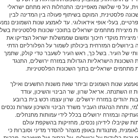
ת, על פי שלושה מאפיינים: התנחלות היא מתחם ישראלי
כונה פלסטינית, המוקם בשיתוף פעולה בין המדינה לבין
פרטיים, בעלי אופי אידאולוגי. עד לאמצע שנות השמונים נמנע
ת מיצירת מתחמים ישראלים בתוככי שכונות פלסטיניות בשל
יצירת מוקדי חיכוך ומשום שממשלות ישראל הצדיקו את
 בירושלים המזרחית ביכולתן לשמור על הפלורליזם הדתי
תי של העיר. בשל כך, ראש העיר לשעבר טדי קולק, שתמך
השכונות הישראליות הגדולות במזרח ירושלים, התנגד
מתחמים ישראליים בתוך השכונות הפלסטיניות.
מצע שנות השמונים וביתר שאת משנות התשעים ואילך
ת זו השתנתה. אריאל שרון, שר הבינוי והשיכון, עודד
ות יהודים במזרח ירושלים. שרון עצמו רכש בית ברובע
י, ותחת הנהגתו העביר משרד הבינוי והשיכון עשרות נכסים
עתיקה ובמזרח ירושלים בכלל לידי עמותות מתנחלים.
ת שקיבלו לידיהן נכסים, מחזיקות בהשקפת עולם
אומנית, מתנגדות באופן מוצהר להסדר מדיני וסוברות כי
ם זכות בלעדית על ירושלים, על נכסיה ועל משאביה. מרבית