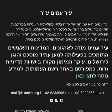
עיר
עמים
ע"ר
עיר עמים היא עמותה ישראלית בלתי מפלגתית העוסקת במורכבות
החיים בירושלים בהקשר של הסכסוך הישראלי-פלסטיני ובעתידה
הפוליטי של העיר. עיר עמים פועלת במגמה שירושלים תהיה עיר תקינה
ושיוויונית, תוך קידום התנאים לעתיד פוליטי מוסכם בעיר.
עיר עמים מודה לארגונים, המדינות והא/נשים
התומכים בפעילותה למען עתיד מוסכם והוגן
לירושלים. עיקר המימון מקורו בישויות מדיניות
זרות, כמפורסם באתר רשם העמותות.
למידע
נוסף לחצו כאן
לתמיכה בעיר עמים לחצו
כאן
טלפון 02-6222858
פקס 02-6233696
mail@ir-amim.org.il
בית
ירושלים כשאלה מדינית