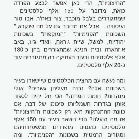
"החיצוניות", הרי כאן אפשר לבצע הפרדה
כזאת. מדובר על 150 אלף פלסטינים
שמתגוררים בג'בל מוכבר, צור באח'ר, אבו טור
ועיסוויה . אבל אם מדובר גם על מה שנקרא "
השכונות "הפנימיות" "המוקפות" בשכונות
יהודיות, למשל, שייח ג'ראח, וואדי ג'וז, באב
א-זהארה ובית חנינא שמתגוררים בהן כ-130
אלף פלסטינים ובעיר העתיקה בה מתגוררים עוד
כ-20 אלף פלסטינים.
ומה נעשה עם מחצית הפלסטינים שיישארו בעיר
בשכונות אלה? נבנה מעליהן גשרים? אולי
מנהרות? חומת הפרדה? הכי זול יהיה לסגור
אותן בגדרות חשמליות! סיכומו של דבר, אם
כוונת ההתנתקות היא רק לשכונות ה"חיצוניות"
אז מה הועלנו? הרי נישאר בעיר עם 150 אלף
פלסטינים כועסים מופרדים ממשפחותיהם
וסגורים הרמטית בשכונות "הפנימיות". ומה