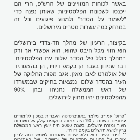
באשר לכוחות המזויינים של הרש"פ, הרי הם
ייכנסו לשכונות הפלסטיניות שאותן נפנה כדי
"לשמור על הסדר" ולמנוע פיגועים וכל זה
במרחק כמה עשרות מטרים מירושלים.
בקיצור, הרעיון של מהלך חד-צדדי בירושלים
הוא הזוי מכל היבט שהוא, הוא אפשרי אך ורק
במהלך כולל של הסדר שלום עם הפלסטינים,
דבר שנידון בעבר הן בקמפ דיוויד, הן בהצעותיו
של אולמרט לאבו מאזן. אגב מפות החלוקה של
העיר בהסדר שלום נמצאות בתיקים שבמשרדו
של ראש הממשלה נתניהו ובהן 90%
מהפלסטינים יהיו מחוץ לירושלים.
*פרופ' עמירב מלמד באוניברסיטה העברית במכון ללימודים
עירוניים. בשנות ה-90' היה ממונה בתקופת קולק על תשתיות
העיר ומזרח ירושלים, בשנת 2000 היה יועץ ראש הממשלה
ברק לנושא ירושלים בקמפ דיוויד.
** 'כיכר העיר' הוא בלוג אירוח שמטרתו לשמש במה לדיון
ציבורי על הסוגיות המדיניות של ירושלים, ועל האתגרים