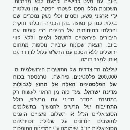
ביוב, עם מעט כבישים וכמעט ללא מדרכות.
השכונות הללו הפכו לשטחי הפקר, והן נשלטות
ע"י ארגוני פשע, וסמים וכלי נשק נמכרים שם
בגלוי. כמו כן נפוצה בהן הבנייה הבלתי חוקית
והבלתי בטיחותית של בניינים רבי קומות עם
חיבורים פיראטיים לחשמל ולמים וללא קווי
ביוב. הוצאת שכונות ערביות נוספות מתחום
ירושלים ללא הסכם עם הרש"פ עלול לדרדר גם
אותן למצב דומה.
שלילה חד-צדדית של התושבות הירושלמית מ-
200,000 פלסטינים, פירושה:
טרנספר בכוח
של הפלסטינים האלה אל מחוץ לגבולות
צעד כזה מן הראוי לעשות רק
מדינת ישראל.
במסגרת הסדר מדיני עם הרש"פ, כולל
התחייבות של הרש"פ להמשיך בתשלומים
הסוציאליים הנ"ל או תשלום פיצויים הוגנים
לתושבים הנדונים על שלילת זכויותיהם
הסוציאליות הנ"ל, שימומנו ע"י המדינות התומכות