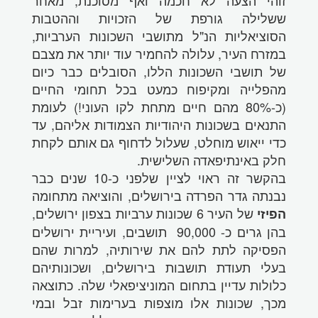
ששלילה גורפת של הזכויות וההטבות
הסוציאליות הנ"ל מתושבי השכונות הערביות,
במזרח העיר, עלולה להחמיר עוד יותר את מצבם
של תושבי השכונות הללו, הסובלים כבר כיום
מהפלייה ומקיפוח כמעט בכל תחומי החיים
(כ-80% מהם חיים מתחת לקו העוני!) לעומת
התנאים בשכונות היהודיות הצמודות אליהם, עד
כדי ייאוש מוחלט, שעלול לדחוף גם אותם לקחת
חלק באינתיפאדה השלישית.
בהקשר זה ראוי לציין שלפני כ-10 שנים כבר
נבנתה גדר הפרדה בירושלים, והוציאה מתחומה
של העיר 6 שכונות ערביות בצפון ירושלים,
הפיזי
בהן גרים כ- 90,000 תושבים, ועיריית ירושלים
הפסיקה לתת להם את שירותיה, למרות שהם
בעלי תעודת תושבות בירושלים, ושכונותיהם
כלולות עדיין בתחום המוניציפאלי שלה. כתוצאה
מכך, שכונות אלו מוצפות בערימות זבל ובמי