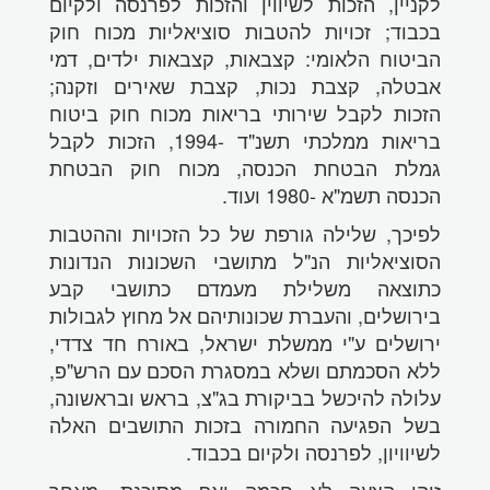
לקניין, הזכות לשיווין והזכות לפרנסה ולקיום
בכבוד; זכויות להטבות סוציאליות מכוח חוק
הביטוח הלאומי: קצבאות, קצבאות ילדים, דמי
אבטלה, קצבת נכות, קצבת שאירים וזקנה;
הזכות לקבל שירותי בריאות מכוח חוק ביטוח
בריאות ממלכתי תשנ"ד -1994, הזכות לקבל
גמלת הבטחת הכנסה, מכוח חוק הבטחת
הכנסה תשמ"א -1980 ועוד.
לפיכך, שלילה גורפת של כל הזכויות וההטבות
הסוציאליות הנ"ל מתושבי השכונות הנדונות
כתוצאה משלילת מעמדם כתושבי קבע
בירושלים, והעברת שכונותיהם אל מחוץ לגבולות
ירושלים ע"י ממשלת ישראל, באורח חד צדדי,
ללא הסכמתם ושלא במסגרת הסכם עם הרש"פ,
עלולה להיכשל בביקורת בג"צ, בראש ובראשונה,
בשל הפגיעה החמורה בזכות התושבים האלה
לשיוויון, לפרנסה ולקיום בכבוד.
זוהי הצעה לא חכמה ואף מסוכנת, מאחר