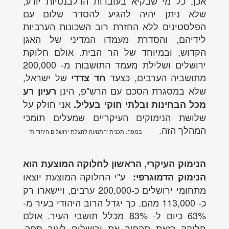
אכן, כל מי שבקיא בעובדות הרלבנטיות יודע,
שלא ניתן יהיה להגיע להסדר שלום עם
הפלסטינים ללא החזרת רוב השכונות הערביות
לידיהם, והסדרת מעמדו המדיני של האגן
הקדוש, ובמיוחד של הר הבית. אולם חלוקת
ירושלים ושלילת מעמד התושבות מ- 200,000
מתושביה הערבים, כצעד
של ישראל,
חד צדדי
שלא במסגרת הסכם עם הרש"פ, הינן
רעיון רע
אני חולק על
מכל הבחינות ובלתי חוקי בעליל.
שלושת הנימוקים העיקריים שמעלים תומכי
המהלך הזה.
במפה: תכנית 'התנועה להצלת ירושלים היהודית'
הנימוק העיקרי, הראשון לחלוקה המוצעת הוא
ע"י החלוקה המוצעת יוצאו
הנימוק הדמוגרפי:
מתחומי ירושלים כ-200,000 ערבים, ויישארו רק
כ- 113,000 מהם. כך יגדל הרוב היהודי בעיר מ-
63% כיום ל- 83% מכלל תושבי העיר. אולם
חלוקה כזאת תהפוך את ירושלים לעיר ספר,