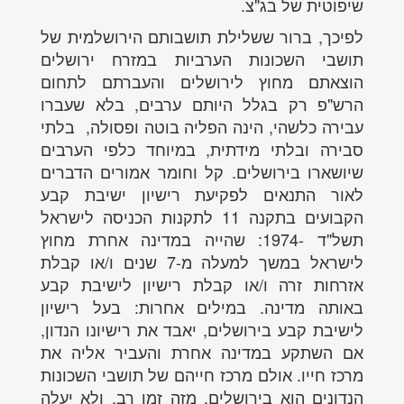
שיפוטית של בג"צ.
לפיכך, ברור ששלילת תושבותם הירושלמית של
תושבי השכונות הערביות במזרח ירושלים
הוצאתם מחוץ לירושלים והעברתם לתחום
הרש"פ רק בגלל היותם ערבים, בלא שעברו
עבירה כלשהי, הינה הפליה בוטה ופסולה, בלתי
סבירה ובלתי מידתית, במיוחד כלפי הערבים
שיושארו בירושלים. קל וחומר אמורים הדברים
לאור התנאים לפקיעת רישיון ישיבת קבע
הקבועים בתקנה 11 לתקנות הכניסה לישראל
תשל"ד -1974: שהייה במדינה אחרת מחוץ
לישראל במשך למעלה מ-7 שנים ו/או קבלת
אזרחות זרה ו/או קבלת רישיון לישיבת קבע
באותה מדינה. במילים אחרות: בעל רישיון
לישיבת קבע בירושלים, יאבד את רישיונו הנדון,
אם השתקע במדינה אחרת והעביר אליה את
מרכז חייו. אולם מרכז חייהם של תושבי השכונות
הנדונים הוא בירושלים, מזה זמן רב, ולא יעלה