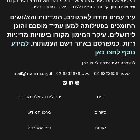
ושיוויונית, תוך קידום התנאים לעתיד פוליטי מוסכם בעיר.
עיר עמים מודה לארגונים, המדינות והא/נשים
התומכים בפעילותה למען עתיד מוסכם והוגן
לירושלים. עיקר המימון מקורו בישויות מדיניות
זרות, כמפורסם באתר רשם העמותות.
למידע
נוסף לחצו כאן
לתמיכה בעיר עמים לחצו
כאן
טלפון 02-6222858
פקס 02-6233696
mail@ir-amim.org.il
בית
ירושלים כשאלה מדינית
סיורים
מרכז המידע
אודות
גדר ההפרדה