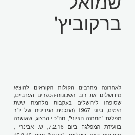
שמואל
ברקוביץ'
לאחרונה מתרבים הקולות הקוראים להוציא
מירושלים את רוב השכונות-הכפרים הערביים,
שסופחו לירושלים בעקבות מלחמת ששת
הימים, ביוני 1967 (התכנית המדינית של יו"ר
מפלגת "ה
מחנה הציוני", חה"כ י.
הרצוג, שאושרה
בוועידת המפלגה ביום 7.2.16; ש. אבינרי ,
סוף-סוף קצת ריאליזם, "הארץ" מיום 19.2.16