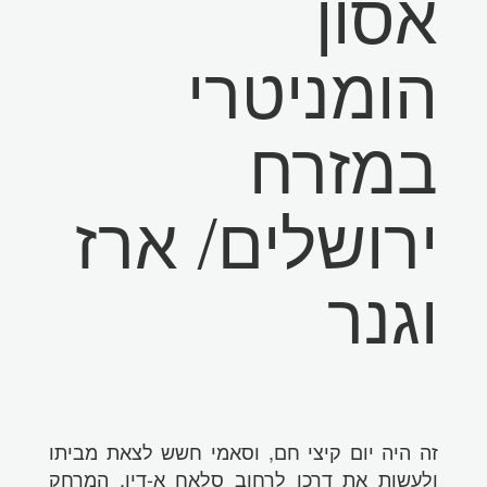
אסון
הומניטרי
במזרח
ירושלים/ ארז
וגנר
זה היה יום קיצי חם, וסאמי חשש לצאת מביתו
ולעשות את דרכו לרחוב סלאח א-דין. המרחק