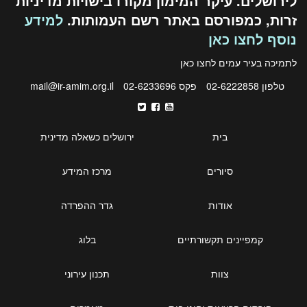
לירושלים. עיקר המימון מקורו בישויות מדיניות
זרות, כמפורסם באתר רשם העמותות.
למידע
נוסף לחצו כאן
לתמיכה בעיר עמים לחצו
כאן
טלפון 02-6222858
פקס 02-6233696
mail@ir-amim.org.il
בית
ירושלים כשאלה מדינית
סיורים
מרכז המידע
אודות
גדר ההפרדה
קמפיינים תקשורתיים
בלוג
צוות
תכנון עירוני