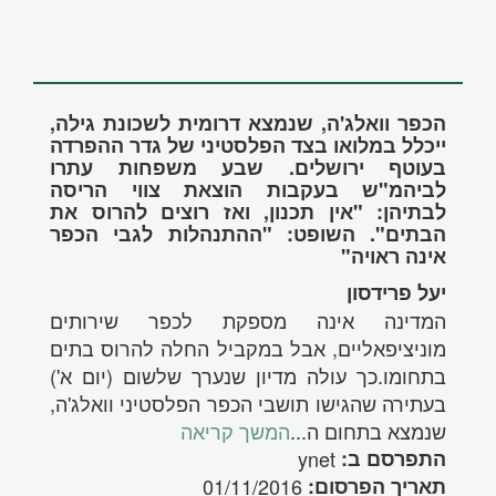
הכפר וואלג'ה, שנמצא דרומית לשכונת גילה,
ייכלל במלואו בצד הפלסטיני של גדר ההפרדה
בעוטף ירושלים. שבע משפחות עתרו
לביהמ"ש בעקבות הוצאת צווי הריסה
לבתיהן: "אין תכנון, ואז רוצים להרוס את
הבתים". השופט: "ההתנהלות לגבי הכפר
אינה ראויה"
יעל פרידסון
המדינה אינה מספקת לכפר שירותים
מוניציפאליים, אבל במקביל החלה להרוס בתים
בתחומו.כך עולה מדיון שנערך שלשום (יום א')
בעתירה שהגישו תושבי הכפר הפלסטיני וואלג'ה,
שנמצא בתחום ה
...
המשך קריאה
התפרסם ב:
ynet
תאריך הפרסום:
01/11/2016