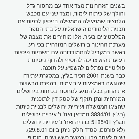
בשנים האחרונות מצד אחד עם מחסור גדל
והולך של כיתות לימוד, ומצד שני עם מכבש
הלחצים שמפעילה הממשלה בניסיון לכפות את
תכנית הלימודים הישראלית על בתי הספר
הפלסטיניים בעיר. אלו מותירים את מצבה של
מערכת החינוך בירושלים המזרחית בכי רע,
כאשר במקביל להתמודדותה עם תשתיות פיסיות
רעועות היא צריכה להוסיף ולהדוף ניסיונות
פוליטיים נפתלים להשפיע על תוכנה.
כבר בשנת 2001 הכיר בג"ץ, במסגרת עתירה
שהוגשה באמצעות עיר עמים, בהפרת הרשויות
את החוק בכל הנוגע למחסור בכיתות בירושלים
המזרחית ונתן תוקף של פסק דין לתוכנית
שהציגו הממשלה ועיריית ירושלים לבניית כיתות
(בג"ץ 3834/01 חמדאן ואח' נ' עיריית ירושלים
ובג"ץ 5185/01 בדריה ואח' נ' עיריית ירושלים
(לא פורסם, פס"ד חלקי ניתן ביום 29.8.01).
שנים לאחר מכן, ובמשך כשש שנים, הוסיף