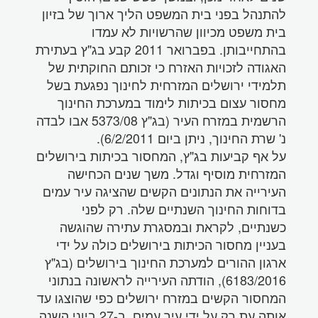
להתנהל בפני בית המשפט הליך ארוך של בזיון
בית משפט מכיוון שהרשויות לא עמדו
בהתחייבותן. בפברואר 2011 קבע בג"ץ בעתירת
האגודה לזכויות האזרח כי זכותם החוקתית של
תלמידי ירושלים המזרחית לחינוך נפגעת בשל
מחסור עצום בכיתות לימוד במערכת החינוך
הרשמית במזרח העיר (בג"ץ 5373/08 אבו לבדה
נ' שרת החינוך, ניתן ביום 6/2/2011).
על אף קביעות בג"ץ, המחסור בכיתות בירושלים
המזרחית מוסיף וגדל. משך שנים הכחישה
העירייה את הנתונים הקשים שהציגה עיר עמים
בדוחות החינוך השנתיים שלה. רק לפני
כשנתיים, לקראת ובמסגרת עתירה שהוגשה
בעניין מחסור הכיתות בירושלים כולה על ידי
ארגון ההורים למערכת החינוך בירושלים (בג"ץ
6183/2016), הודתה העירייה לראשונה בנתוני
המחסור הקשים במזרח ירושלים כפי שהוצגו עד
אותה עת רק על ידי עיר עמים. ב-27 ביוני השנה,