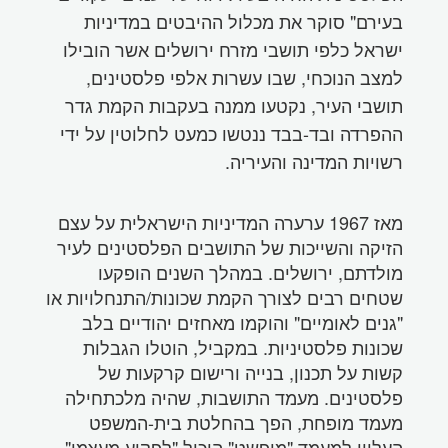
בעירם" סוקר את מכלול ההיבטים במדיניות
ישראל כלפי תושבי מזרח ירושלים אשר הובילו
למצב הנוכחי, שבו עשרות אלפי פלסטינים,
תושבי העיר, נקטעו ממנה בעקבות הקמת גדר
ההפרדה ובד-בבד ננטשו כמעט לחלוטין על ידי
רשויות המדינה והעיריה.
מאז 1967 ערערה המדיניות הישראלית על עצם
הזיקה והשייכות של התושבים הפלסטינים לעיר
מולדתם, ירושלים. במהלך השנים הופקעו
שטחים רבים לצורך הקמת שכונות/התנחלויות או
"גנים לאומיים" והוקמו מאחזים יהודיים בלב
שכונות פלסטיניות. במקביל, הוטלו הגבלות
קשות על תכנון, בנייה ורישום קרקעות של
פלסטינים. מעמד התושבות, שהיה מלכתחילה
מעמד מופחת, הפך בהחלטת בית-המשפט
העליון למעמד "מופשט" היכול "לפקוע מעצמו",